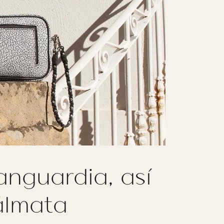
nguardia, así
álmata