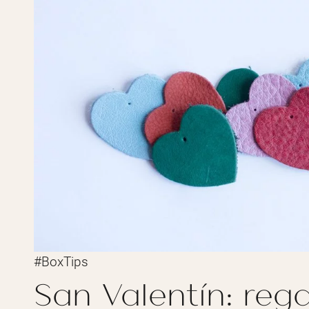
#BoxTips
San Valentín: reg