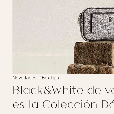
Novedades
,
#BoxTips
Black&White de va
es la Colección D