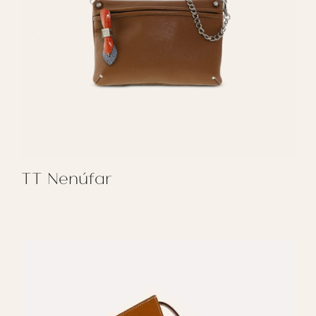
TT Nenúfar
REGALAR TT NENÚFAR