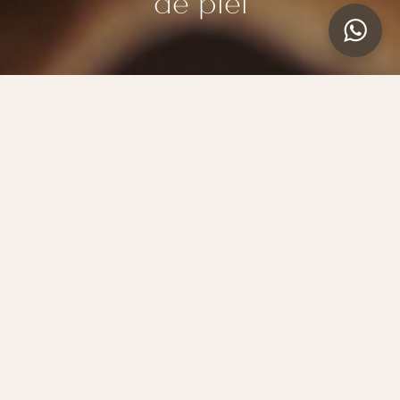
de piel
Trabajo Artesano
La creación de nuestros productos constituye un
proceso único donde se corta y manufactura
individualmente cada pieza.Los artesanos de
“BOX San Sebastian” perpetúan una tradición
heredada paso a paso desde 1948. Descubre
nuestra Tienda online de bolsos de piel.