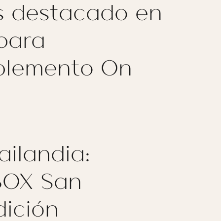
s destacado en
para
uplemento On
ailandia:
BOX San
dición