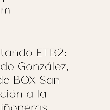
um
tando ETB2:
rdo González,
 de BOX San
ción a la
riñoneras