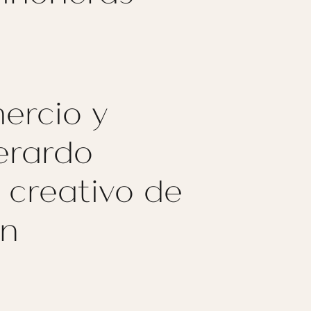
mercio y
erardo
 creativo de
án