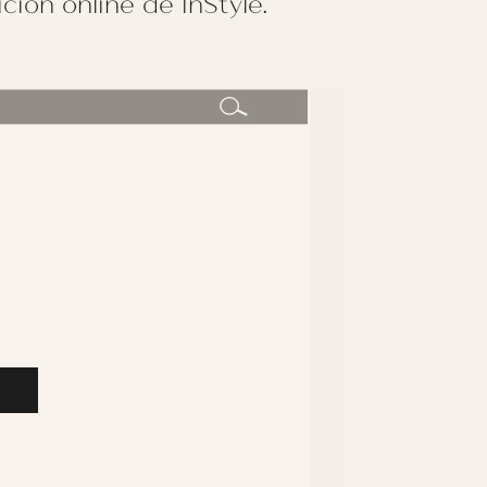
ión online de InStyle.
S