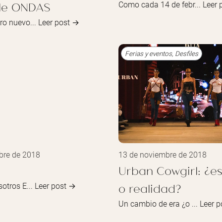
ble ONDAS
Como cada 14 de febr...
Leer 
ro nuevo...
Leer post →
Ferias y eventos
,
Desfiles
bre de 2018
13 de noviembre de 2018
Urban Cowgirl: ¿e
o realidad?
otros E...
Leer post →
Un cambio de era ¿o ...
Leer 