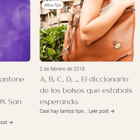
#BoxTips
2 de febrero de 2018
Pantone
A, B, C, D, … El diccionario
de los bolsos que estabais
OX San
esperando.
Casi hay tantos tipo...
Leer post →
post →