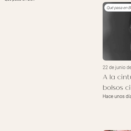
Qué pasa en 
22 de junio d
A la cin
bolsos c
Hace unos día