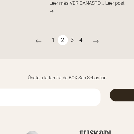
Leer más VER CANASTO...
Leer post
→
1
2
3
4
Únete a la familia de BOX San Sebastián