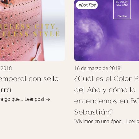
#BoxTips
e 2018
16 de marzo de 2018
temporal con sello
¿Cuál es el Color 
rra
del Año y cómo lo
entendemos en B
algo que...
Leer post →
Sebastián?
“Vivimos en una époc...
Leer 