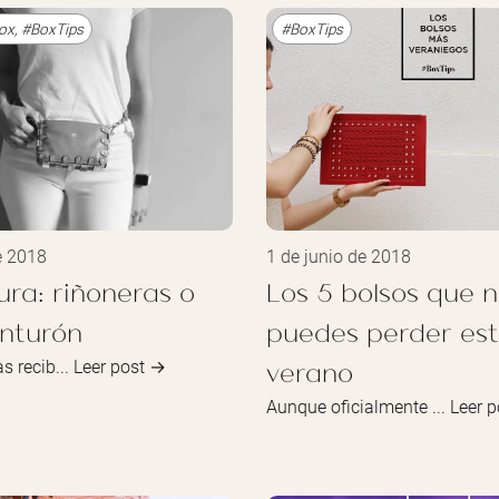
Box
,
#BoxTips
#BoxTips
e 2018
1 de junio de 2018
tura: riñoneras o
Los 5 bolsos que n
inturón
puedes perder es
verano
s recib...
Leer post →
Aunque oficialmente ...
Leer 