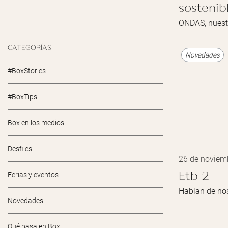
sosteni
ONDAS, nuest
CATEGORÍAS
Novedades
#BoxStories
#BoxTips
Box en los medios
Desfiles
26 de noviem
Etb 2
Ferias y eventos
Hablan de nos
Novedades
Qué pasa en Box