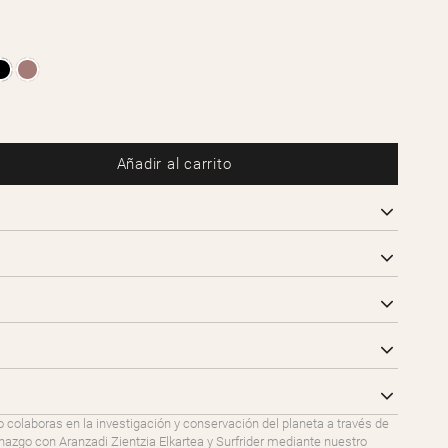
Añadir al carrito
o colaboras en la investigación y conservación del planeta a través de
go con Aranzadi Zientzia Elkartea y Surfrider mediante nuestro