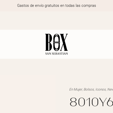
Gastos de envío gratuitos en todas las compras
En
Mujer
,
Bolsos
,
Iconos
,
New
8010Y6