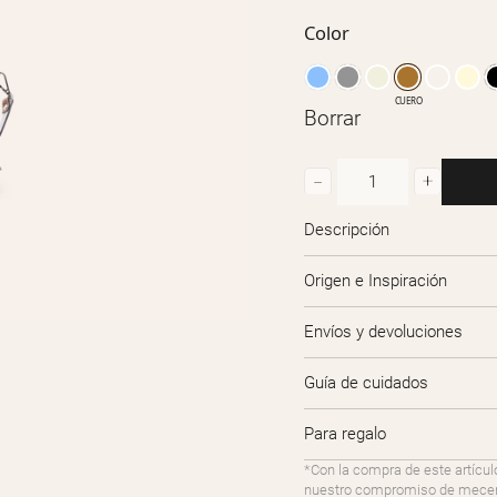
Color
CUERO
Borrar
8010Y6
Mini
Descripción
cantidad
Origen e Inspiración
Envíos y devoluciones
Guía de cuidados
Para regalo
*Con la compra de este artícul
nuestro compromiso de mecenaz