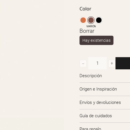
Color
MARRÓN
Borrar
Hay existencias
Calidoscopio-
241
Descripción
cantidad
Origen e Inspiración
Envíos y devoluciones
Guía de cuidados
Para regalo