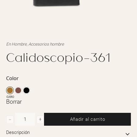
En
Hombre
,
Accesorios hombre
Calidoscopio-361
Color
CUERO
Borrar
Añadir al carrito
Calidoscopio-
361
Descripción