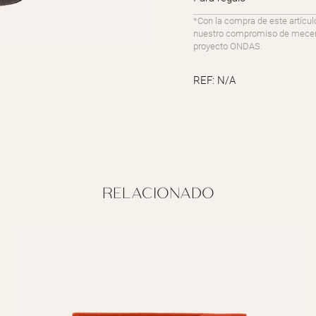
*Con la compra de este artícul
nuestro compromiso de mecenaz
proyecto ONDAS.
REF:
N/A
RELACIONADO